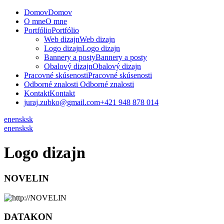
Domov
Domov
O mne
O mne
Portfólio
Portfólio
Web dizajn
Web dizajn
Logo dizajn
Logo dizajn
Bannery a posty
Bannery a posty
Obalový dizajn
Obalový dizajn
Pracovné skúsenosti
Pracovné skúsenosti
Odborné znalosti
Odborné znalosti
Kontakt
Kontakt
juraj.zubko@gmail.com
+421 948 878 014
en
en
sk
sk
en
en
sk
sk
Logo dizajn
NOVELIN
DATAKON